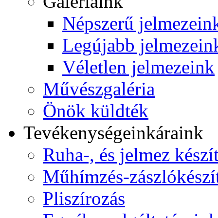
Galériáink
Népszerű jelmezein
Legújabb jelmezein
Véletlen jelmezeink
Művészgaléria
Önök küldték
Tevékenységeink
áraink
Ruha-, és jelmez készí
Műhímzés-zászlókészí
Pliszírozás