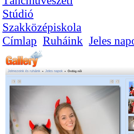
Címlap
Ruháink
Jeles nap
Jelmezeink és ruháink
Jeles napok
»
»
Ördög női