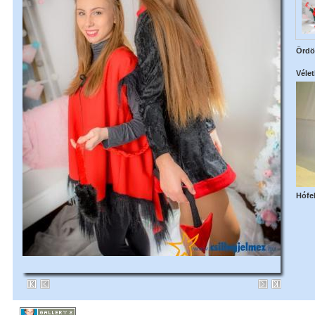
Ördö
Vélet
Hófe