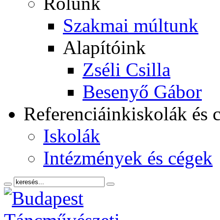
Rólunk
Szakmai múltunk
Alapítóink
Zséli Csilla
Besenyő Gábor
Referenciáink
iskolák és 
Iskolák
Intézmények és cégek