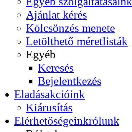
Egyéb szolgáltatásain
Ajánlat kérés
Kölcsönzés menete
Letölthető méretlisták
Egyéb
Keresés
Bejelentkezés
Eladás
akcióink
Kiárusítás
Elérhetőségeink
rólunk