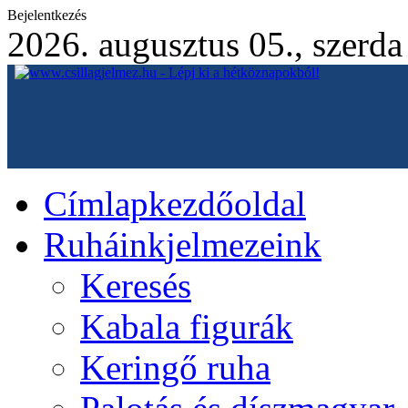
Bejelentkezés
2026. augusztus 05., szerda
Címlap
kezdőoldal
Ruháink
jelmezeink
Keresés
Kabala figurák
Keringő ruha