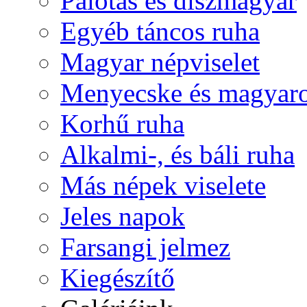
Palotás és díszmagyar
Egyéb táncos ruha
Magyar népviselet
Menyecske és magyaro
Korhű ruha
Alkalmi-, és báli ruha
Más népek viselete
Jeles napok
Farsangi jelmez
Kiegészítő