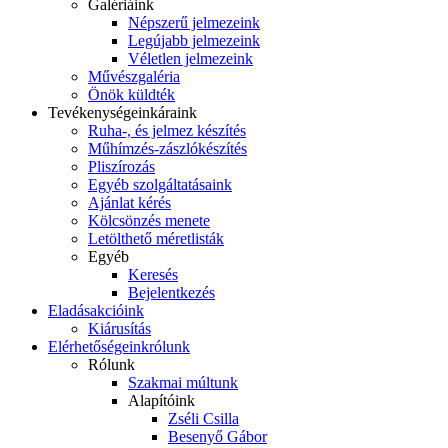
Galériáink
Népszerű jelmezeink
Legújabb jelmezeink
Véletlen jelmezeink
Művészgaléria
Önök küldték
Tevékenységeink
áraink
Ruha-, és jelmez készítés
Műhímzés-zászlókészítés
Pliszírozás
Egyéb szolgáltatásaink
Ajánlat kérés
Kölcsönzés menete
Letölthető méretlisták
Egyéb
Keresés
Bejelentkezés
Eladás
akcióink
Kiárusítás
Elérhetőségeink
rólunk
Rólunk
Szakmai múltunk
Alapítóink
Zséli Csilla
Besenyő Gábor