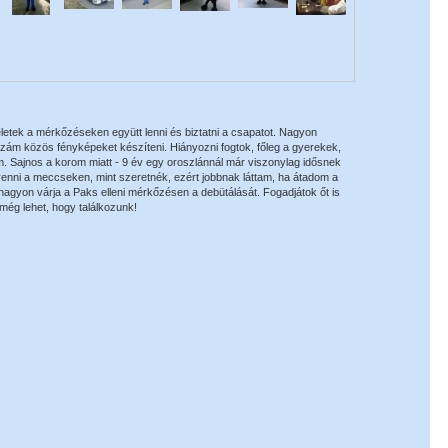
letek a mérkőzéseken együtt lenni és biztatni a csapatot. Nagyon
zzám közös fényképeket készíteni. Hiányozni fogtok, főleg a gyerekek,
m. Sajnos a korom miatt - 9 év egy oroszlánnál már viszonylag idősnek
venni a meccseken, mint szeretnék, ezért jobbnak láttam, ha átadom a
 nagyon várja a Paks elleni mérkőzésen a debütálását. Fogadjátok őt is
 még lehet, hogy találkozunk!