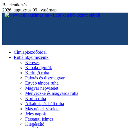
Bejelentkezés
2026. augusztus 09., vasárnap
Címlap
kezdőoldal
Ruháink
jelmezeink
Keresés
Kabala figurák
Keringő ruha
Palotás és díszmagyar
Egyéb táncos ruha
Magyar népviselet
Menyecske és magyaros ruha
Korhű ruha
Alkalmi-, és báli ruha
Más népek viselete
Jeles napok
Farsangi jelmez
Kiegészítő