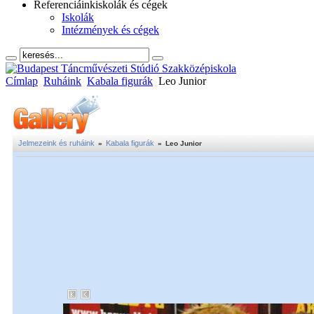
Referenciáink
iskolák és cégek
Iskolák
Intézmények és cégek
Címlap
Ruháink
Kabala figurák
Leo Junior
Jelmezeink és ruháink
Kabala figurák
»
»
Leo Junior