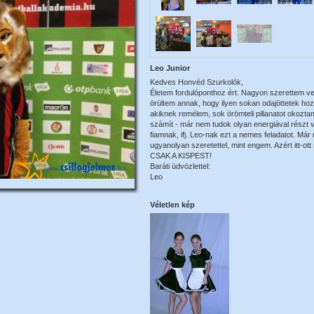
Leo Junior
Kedves Honvéd Szurkolók,
Életem fordulóponthoz ért. Nagyon szerettem ve
örültem annak, hogy ilyen sokan odajöttetek ho
akiknek remélem, sok örömteli pillanatot okozta
számít - már nem tudok olyan energiával részt 
fiamnak, ifj. Leo-nak ezt a nemes feladatot. Már
ugyanolyan szeretettel, mint engem. Azért itt-ott
CSAK A KISPEST!
Baráti üdvözlettel:
Leo
Véletlen kép