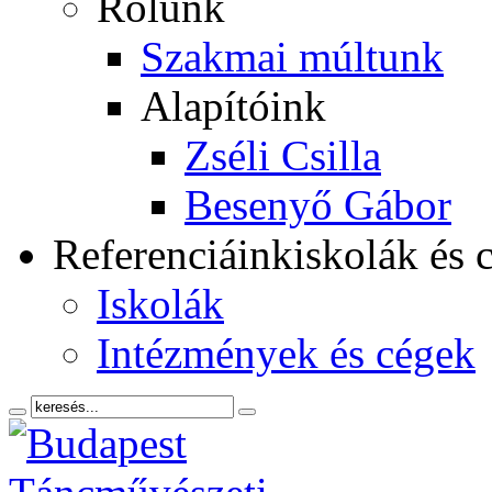
Rólunk
Szakmai múltunk
Alapítóink
Zséli Csilla
Besenyő Gábor
Referenciáink
iskolák és 
Iskolák
Intézmények és cégek