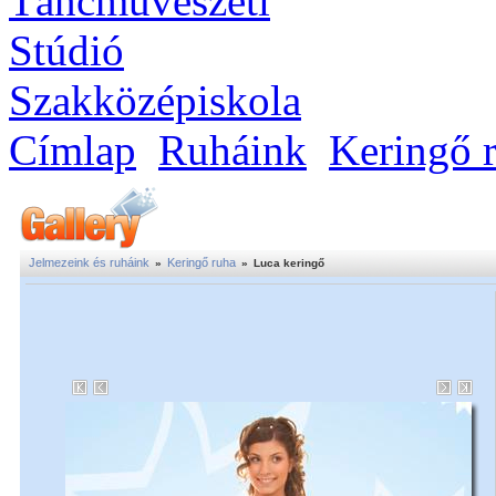
Címlap
Ruháink
Keringő 
Jelmezeink és ruháink
Keringő ruha
»
»
Luca keringő