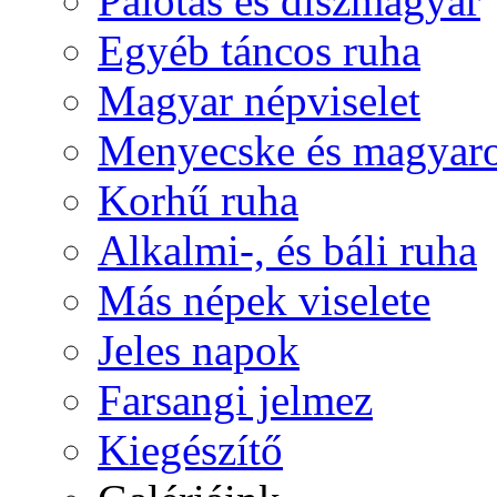
Palotás és díszmagyar
Egyéb táncos ruha
Magyar népviselet
Menyecske és magyaro
Korhű ruha
Alkalmi-, és báli ruha
Más népek viselete
Jeles napok
Farsangi jelmez
Kiegészítő