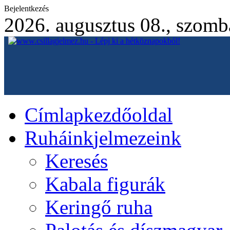
Bejelentkezés
2026. augusztus 08., szomb
Címlap
kezdőoldal
Ruháink
jelmezeink
Keresés
Kabala figurák
Keringő ruha