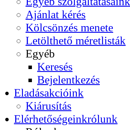
Egyéb szolgáltatásain
Ajánlat kérés
Kölcsönzés menete
Letölthető méretlisták
Egyéb
Keresés
Bejelentkezés
Eladás
akcióink
Kiárusítás
Elérhetőségeink
rólunk