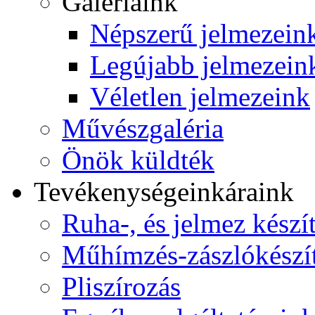
Galériáink
Népszerű jelmezein
Legújabb jelmezein
Véletlen jelmezeink
Művészgaléria
Önök küldték
Tevékenységeink
áraink
Ruha-, és jelmez készí
Műhímzés-zászlókészí
Pliszírozás