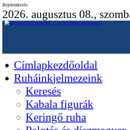
Bejelentkezés
2026. augusztus 08., szomb
Címlap
kezdőoldal
Ruháink
jelmezeink
Keresés
Kabala figurák
Keringő ruha