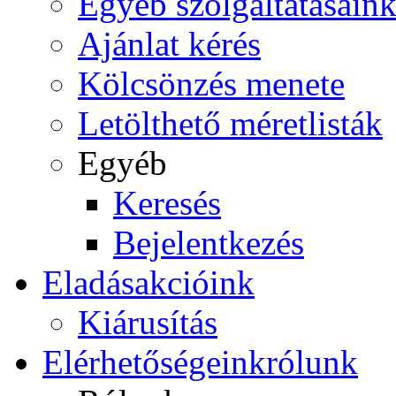
Egyéb szolgáltatásain
Ajánlat kérés
Kölcsönzés menete
Letölthető méretlisták
Egyéb
Keresés
Bejelentkezés
Eladás
akcióink
Kiárusítás
Elérhetőségeink
rólunk