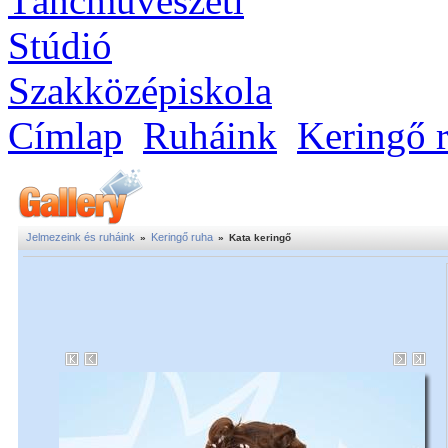
Címlap
Ruháink
Keringő 
Jelmezeink és ruháink
Keringő ruha
»
»
Kata keringő