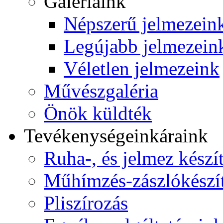
Galériáink
Népszerű jelmezein
Legújabb jelmezein
Véletlen jelmezeink
Művészgaléria
Önök küldték
Tevékenységeink
áraink
Ruha-, és jelmez készí
Műhímzés-zászlókészí
Pliszírozás