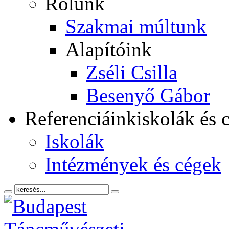
Rólunk
Szakmai múltunk
Alapítóink
Zséli Csilla
Besenyő Gábor
Referenciáink
iskolák és 
Iskolák
Intézmények és cégek