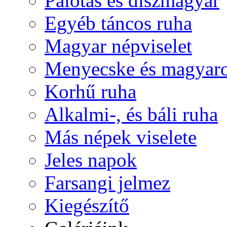
Palotás és díszmagyar
Egyéb táncos ruha
Magyar népviselet
Menyecske és magyaro
Korhű ruha
Alkalmi-, és báli ruha
Más népek viselete
Jeles napok
Farsangi jelmez
Kiegészítő