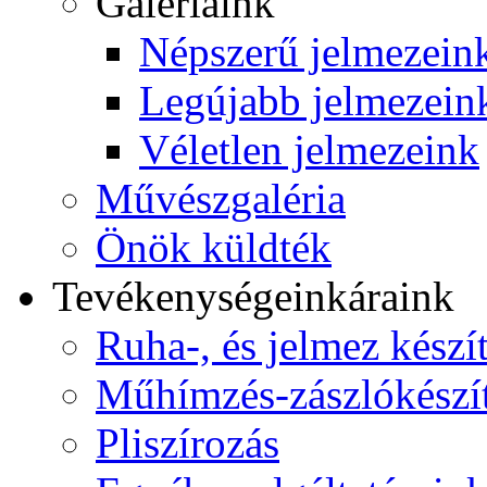
Galériáink
Népszerű jelmezein
Legújabb jelmezein
Véletlen jelmezeink
Művészgaléria
Önök küldték
Tevékenységeink
áraink
Ruha-, és jelmez készí
Műhímzés-zászlókészí
Pliszírozás