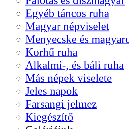
Palotás és díszmagyar
Egyéb táncos ruha
Magyar népviselet
Menyecske és magyaro
Korhű ruha
Alkalmi-, és báli ruha
Más népek viselete
Jeles napok
Farsangi jelmez
Kiegészítő