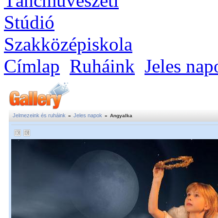
Címlap
Ruháink
Jeles nap
Jelmezeink és ruháink
Jeles napok
»
»
Angyalka