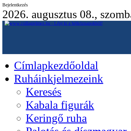
Bejelentkezés
2026. augusztus 08., szomb
Címlap
kezdőoldal
Ruháink
jelmezeink
Keresés
Kabala figurák
Keringő ruha