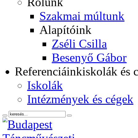
Rólunk
Szakmai múltunk
Alapítóink
Zséli Csilla
Besenyő Gábor
Referenciáink
iskolák és 
Iskolák
Intézmények és cégek