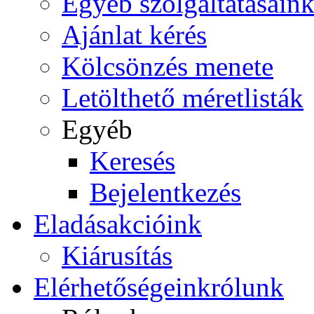
Egyéb szolgáltatásain
Ajánlat kérés
Kölcsönzés menete
Letölthető méretlisták
Egyéb
Keresés
Bejelentkezés
Eladás
akcióink
Kiárusítás
Elérhetőségeink
rólunk