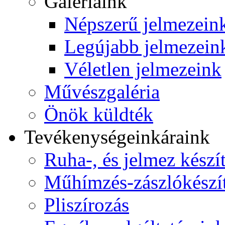
Galériáink
Népszerű jelmezein
Legújabb jelmezein
Véletlen jelmezeink
Művészgaléria
Önök küldték
Tevékenységeink
áraink
Ruha-, és jelmez készí
Műhímzés-zászlókészí
Pliszírozás