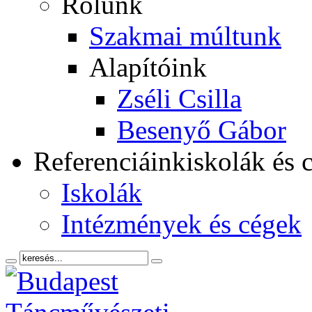
Rólunk
Szakmai múltunk
Alapítóink
Zséli Csilla
Besenyő Gábor
Referenciáink
iskolák és 
Iskolák
Intézmények és cégek