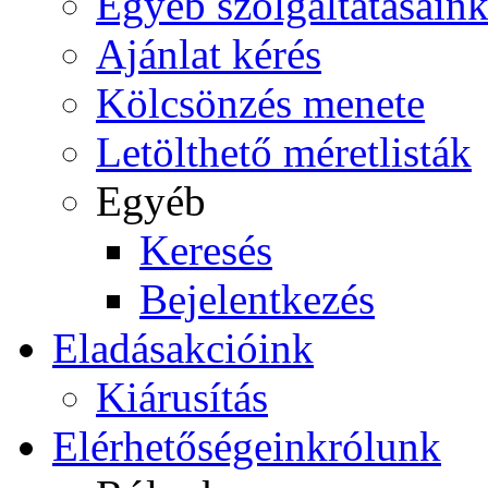
Egyéb szolgáltatásain
Ajánlat kérés
Kölcsönzés menete
Letölthető méretlisták
Egyéb
Keresés
Bejelentkezés
Eladás
akcióink
Kiárusítás
Elérhetőségeink
rólunk