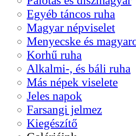
Palotás és díszmagyar
Egyéb táncos ruha
Magyar népviselet
Menyecske és magyaro
Korhű ruha
Alkalmi-, és báli ruha
Más népek viselete
Jeles napok
Farsangi jelmez
Kiegészítő