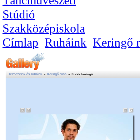
Címlap
Ruháink
Keringő 
Jelmezeink és ruháink
Keringő ruha
»
»
Frakk keringő