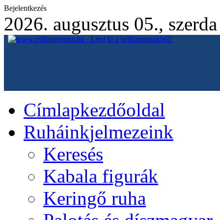
Bejelentkezés
2026. augusztus 05., szerda
Címlap
kezdőoldal
Ruháink
jelmezeink
Keresés
Kabala figurák
Keringő ruha