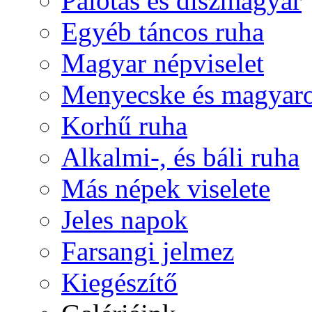
Palotás és díszmagyar
Egyéb táncos ruha
Magyar népviselet
Menyecske és magyaro
Korhű ruha
Alkalmi-, és báli ruha
Más népek viselete
Jeles napok
Farsangi jelmez
Kiegészítő