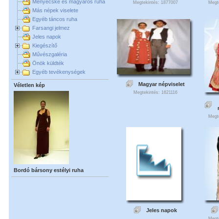
Menyecske és magyaros ruha
Megtekintés: 1877007
Megt
Más népek viselete
Egyéb táncos ruha
Farsangi jelmez
Jeles napok
Kiegészítő
Művészgaléria
Önök küldték
Egyéb tevékenységek
Magyar népviselet
Véletlen kép
Megtekintés: 1621116
Megt
Bordó bársony estélyi ruha
Jeles napok
Megt