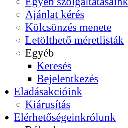
Egyéb szolgáltatásain
Ajánlat kérés
Kölcsönzés menete
Letölthető méretlisták
Egyéb
Keresés
Bejelentkezés
Eladás
akcióink
Kiárusítás
Elérhetőségeink
rólunk