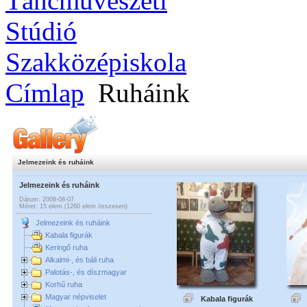
Címlap
Ruháink
Jelmezeink és ruháink
Jelmezeink és ruháink
Dátum: 2008-08-07
Méret: 15 elem (1260 elem összesen)
Jelmezeink és ruháink
Kabala figurák
Keringő ruha
Alkalmi-, és báli ruha
Palotás-, és díszmagyar
Korhű ruha
Magyar népviselet
Kabala figurák