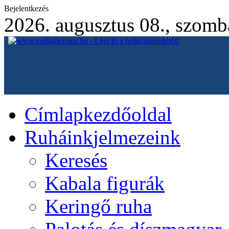
Bejelentkezés
2026. augusztus 08., szomb
Címlap
kezdőoldal
Ruháink
jelmezeink
Keresés
Kabala figurák
Keringő ruha