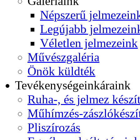
Galériáink
Népszerű jelmezein
Legújabb jelmezein
Véletlen jelmezeink
Művészgaléria
Önök küldték
Tevékenységeink
áraink
Ruha-, és jelmez készí
Műhímzés-zászlókészí
Pliszírozás