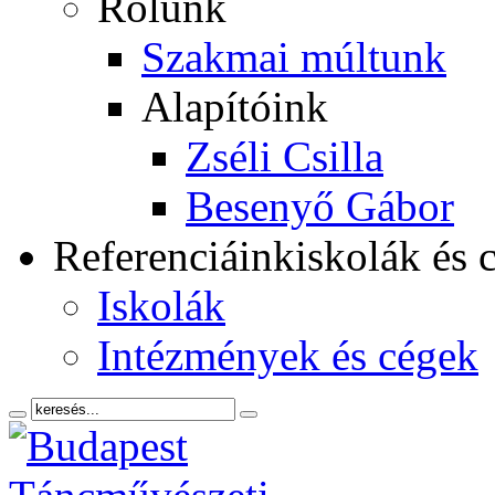
Rólunk
Szakmai múltunk
Alapítóink
Zséli Csilla
Besenyő Gábor
Referenciáink
iskolák és 
Iskolák
Intézmények és cégek