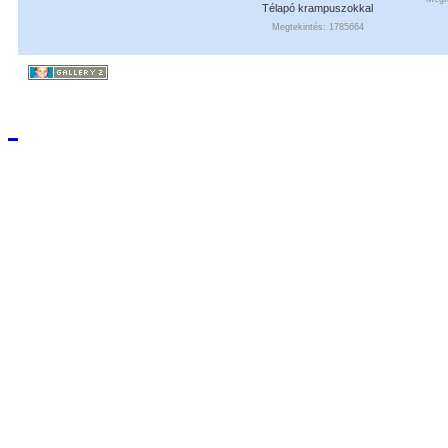
Télapó krampuszokkal
Megtekintés: 1785664